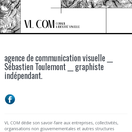
S
k
i
p
t
o
c
o
n
agence de communication visuelle __
t
e
Sébastien Toulemont __ graphiste
n
indépendant.
t
VL COM dédie son savoir-faire aux entreprises, collectivités,
organisations non gouvernementales et autres structures